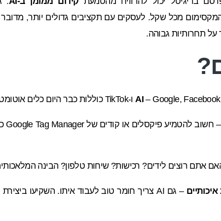
סם בדיגיטל יכול להרוויח מהטמעת
קידום ממומן ב-AI
. ג
מקסימום מכל שקל. לעסקים עם תקציבים גדולים יותר, מדובר
?
– Google, Facebook ו-TikTok כוללות כבר היום כלים אוטומטיים מבוססי AI.
אם אתם רוצים לידים? רכישות? שיחות טלפון? הבינה המלאכותי
איכותיים
– גם AI צריך חומר טוב לעבוד איתו. השקיעו ביצ