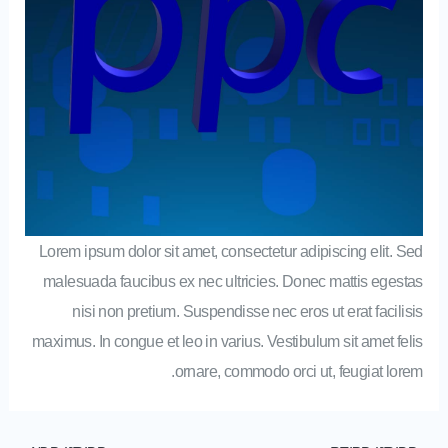
Lorem ipsum dolor sit amet, consectetur adipiscing elit. Sed
malesuada faucibus ex nec ultricies. Donec mattis egestas
nisi non pretium. Suspendisse nec eros ut erat facilisis
maximus. In congue et leo in varius. Vestibulum sit amet felis
ornare, commodo orci ut, feugiat lorem.