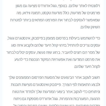
רלוונטית לאתר שלהם. בנוסף, גוגל אדוורדס מציעה גם מגוון
פורמטים של מודעות, כולל מודעות טקסט, תמונה ווידאו, מה
שמאפשר לעסקים לבחור את הפורמט המתאים ביותר למטרות
השיווק שלהם.
כדי להשתמש ביעילות בפרסום ממומן בפייסבוק, אינסטגרם וגוגל,
עסקים צריכים להתחיל בזיהוי קהל היעד שלהם ולקבוע איזה סוג
של מסר הם רוצים להעביר. ברגע שזה נעשה, עסקים יכולים לבחור
את פורמט המודעה ואת אפשרויות המיקוד הנכונות כדי להגיע
לקהל היעד שלהם.
חשוב לעקוב אחר הביצועים של מסעות הפרסום הממומנים שלך
ולבצע התאמות לפי הצורך. פייסבוק ואינסטגרם מציעות תובנות
וניתוחים כדי לעקוב אחר ביצועי המודעות שלך ולמדוד את טווח
ההגעה, המעורבות וההמרות. גוגל אדוורדס מספקת גם ניתוח
ומדדים מפורטים, כגון שיעורי קליקים, שיעורי המרות והחזר על