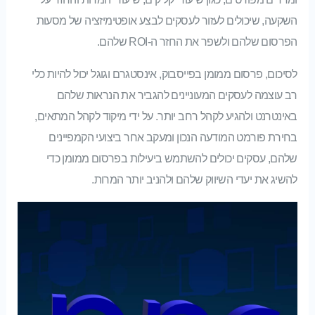
השקעה, שיכולים לעזור לעסקים לבצע אופטימיזציה של מסעות
הפרסום שלהם ולשפר את החזר ה-ROI שלהם.
לסיכום, פרסום ממומן בפייסבוק, אינסטגרם וגוגל יכול להיות כלי
רב עוצמה לעסקים המעוניינים להגביר את הנראות שלהם
באינטרנט ולהגיע לקהל רחב יותר. על ידי מיקוד לקהל המתאים,
בחירת פורמט המודעה הנכון ומעקב אחר ביצועי הקמפיינים
שלהם, עסקים יכולים להשתמש ביעילות בפרסום ממומן כדי
להשיג את יעדי השיווק שלהם ולהניב יותר המרות.