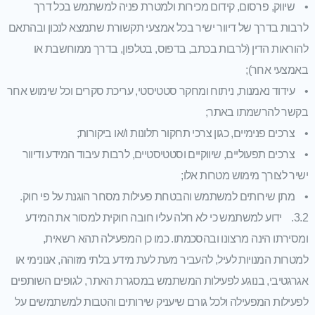
• שיווק, פרסום, קידום מכירות ולמטרת פניה למשתמש בכל דרך
לרבות בדרך של דיוור ישיר בכל אמצעי תקשורת שתמצא לנכון ובהתאם
להוראות הדין (לרבות בכתב, בדפוס, בטלפון, בדרך ממוחשבת או
באמצעי אחר);
• עידוד נאמנות, ניתוח ומחקר סטטיסטי, עריכת סקרים וכל שימוש אחר
בקשר להרשמתו באתר;
• צרכים פנימיים, כגון צרכי תחקור תלונות ו/או ביקורות;
• צרכים תפעוליים, שיווקיים וסטטיסטיים, לרבות עיבוד המידע ודיוור
ישיר לצורך מימוש מטרות אלו;
• מתן שירותים למשתמש והבטחת פעילות מסחר הוגנת על פי חוק.
3.2. ידוע למשתמש כי לא חלה עליו חובה חוקית למסור את המידע
ומסירתו הינה מרצונו ובהסכמתו. כמו כן המפעילה תהא רשאית,
למטרות המנויות לעיל, להעביר מעת לעת מידע בלתי מזוהה, אנונימי או
אגרגטיבי, בנוגע לפעילות המשתמש במסגרת האתר, לגופים השותפים
לפעילות המפעילה ולכל גורם שיעניק שירותים והטבות למשתמשים על