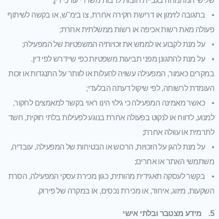
• בתגובה לזימון או דרישת חקירה אחרת, צו בימ"ש, או בקשה לשיתוף
פעולה מאת רשות אכיפה או רשות ממשלתית אחרת;
• על מנת לקבוע או לממש את זכויותיה המשפטיות של המפעילה;
• על מנת להתגונן מפני תביעות משפטיות כפי שיידרש לפי דין.
במקרים כאמור, המפעילה עשויה להעלות או לוותר על התנגדות או זכות
העומדת לרשותה, לפי שיקול דעתה הבלעדי;
• כאשר מאמינה המפעילה כי גילוי הינו ראוי בקשר למאמצים לחקור,
למנוע, לדווח או לנקוט בפעולה אחרת בנוגע לפעילות בלתי חוקית, חשד
לתרמית או עוולה אחרת;
• על מנת להגן על הזכויות, הרכוש או הבטיחות של המפעילה, עובדיה,
משתמשי האתר או אחרים;
• בקשר לעסקה תאגידית מהותית, כגון מכירת עסקי המפעילה, הסרת
השקעות, מיזוג, איחוד, או מכירת נכסים, או במקרה של פירוק.
5. מידע מצטבר ובלתי אישי