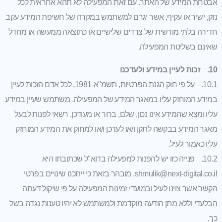
אבטחת המידע של האתר. עם זאת המפעילה לא תהא אחראית לכל
נזק, ישיר או עקיף, אשר יגרם למשתמש במקרה של חשיפת המידע עקב
חדירה בלתי מורשית של צדדים שלישיים או כתוצאה ממעשה או מחדל
שאינם בשליטת המפעילה.
10. זכות לעיין במידע ולעדכנו
10.1. על פי חוק הגנת הפרטיות, תשמ"א-1981, לכל אדם הזכות לעיין
במידע המוחזק עליו במאגר המידע של המפעילה. משתמש שעיין במידע
עליו ומצא שהמידע אינו נכון, שלם, ברור או מעודכן, רשאי לפנות לבעל
מאגר המידע בבקשה לתקן ו/או לעדכן ו/או למחוק את המידע המוחזק
עליו כאמור לעיל.
10.2. פנייה כזו יש להפנות למפעילה בדוא"ל שכתובתו היא
shmulik@next-digital.co.il. מובהר בזאת כי ייתכנו שינויים בפרטי
הקשר אשר צוינו לעיל ובמועדי זמינות המפעילה על פי שיקול דעתה
הבלעדי וללא מתן הודעה מוקדמת ולמשתמש לא יהיו טענות נגדה בשל
כך.